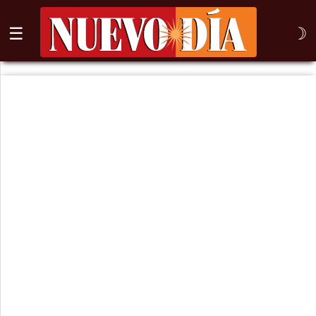
☰
☽
⌕
Inicio
Nogales
Columna
Sonora
México
Arizona
Internacional