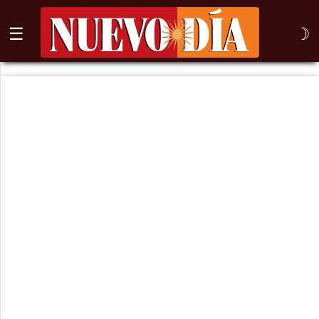
☰
☽
⌕
Inicio
Nogales
Columna
Sonora
México
Arizona
Internacional