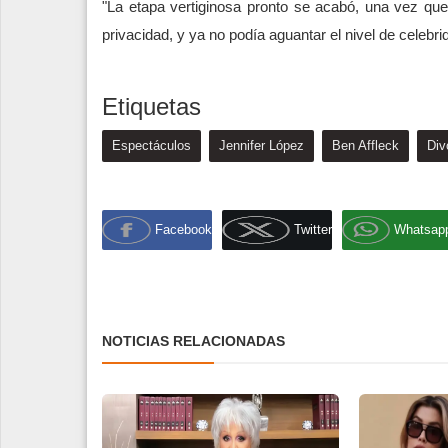
"La etapa vertiginosa pronto se acabó, una vez qu
privacidad, y ya no podía aguantar el nivel de celebr
Etiquetas
Espectáculos
Jennifer López
Ben Affleck
Div
Facebook
Twitter
Whatsap
NOTICIAS RELACIONADAS