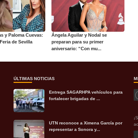
as y Paloma Cuevas:
Ángela Aguilar y Nodal se
Feria de Sevilla
preparan para su primer
aniversario: “Con mu...
ÚLTIMAS NOTICIAS
M
Entrega SAGARHPA vehículos para
fortalecer brigadas de ...
¡S
UTN reconoce a Ximena García por
ac
representar a Sonora y...