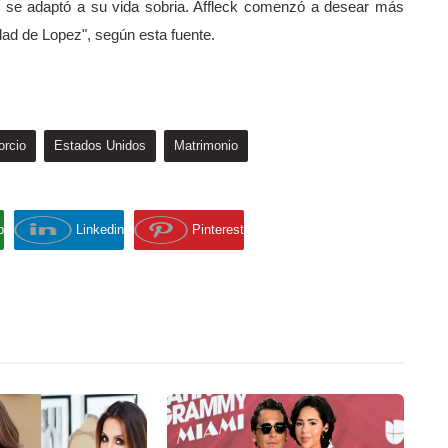
e se adaptó a su vida sobria. Affleck comenzó a desear más
idad de Lopez", según esta fuente.
orcio
Estados Unidos
Matrimonio
p
Linkedin
Pinterest