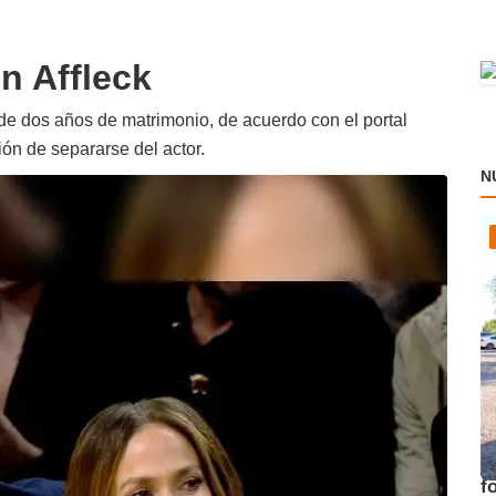
n Affleck
 de dos años de matrimonio, de acuerdo con el portal
ión de separarse del actor.
N
E
f