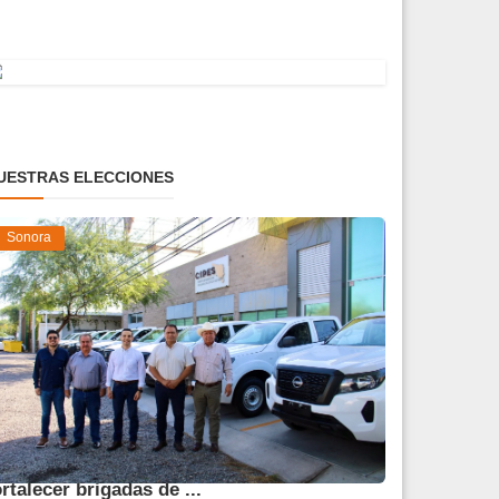
UESTRAS ELECCIONES
Sonora
ntrega SAGARHPA vehículos para
ortalecer brigadas de ...