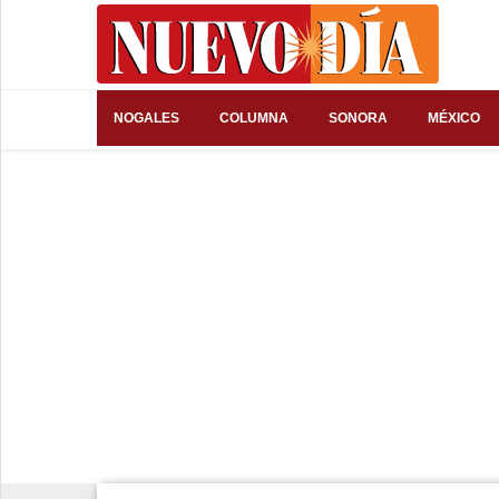
⌕
NOGALES
COLUMNA
SONORA
MÉXICO
Inicio
Nogales
Columna
Sonora
México
Arizona
Internacional
Deportes