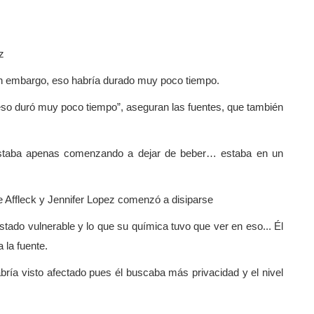
z
in embargo, eso habría durado muy poco tiempo.
eso duró muy poco tiempo”, aseguran las fuentes, que también
staba apenas comenzando a dejar de beber… estaba en un
 Affleck y Jennifer Lopez comenzó a disiparse
tado vulnerable y lo que su química tuvo que ver en eso... Él
 la fuente.
abría visto afectado pues él buscaba más privacidad y el nivel