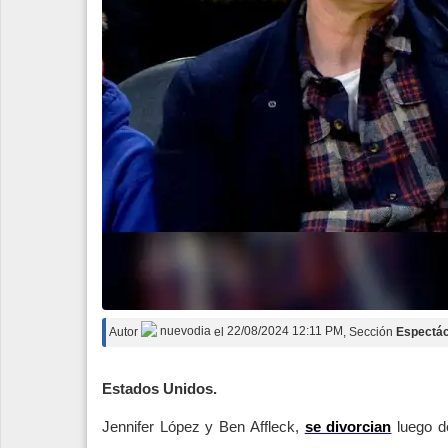
Autor
nuevodia
el
22/08/2024 12:11 PM
, Sección
Espectác
Estados Unidos.
Jennifer López y Ben Affleck,
se divorcian
luego d