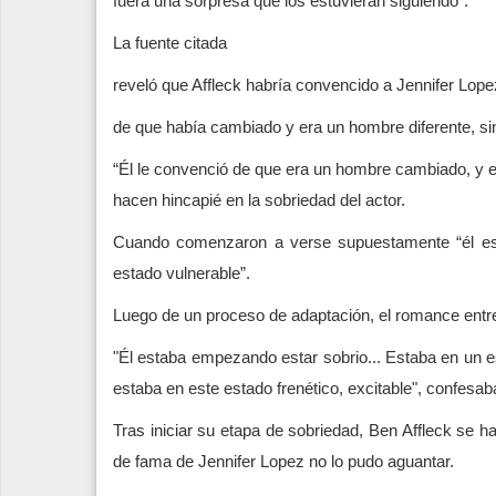
fuera una sorpresa que los estuvieran siguiendo".
La fuente citada
reveló que Affleck habría convencido a Jennifer Lope
de que había cambiado y era un hombre diferente, s
“Él le convenció de que era un hombre cambiado, y 
hacen hincapié en la sobriedad del actor.
Cuando comenzaron a verse supuestamente “él e
estado vulnerable”.
Luego de un proceso de adaptación, el romance entre
"Él estaba empezando estar sobrio... Estaba en un es
estaba en este estado frenético, excitable", confesaba
Tras iniciar su etapa de sobriedad, Ben Affleck se h
de fama de Jennifer Lopez no lo pudo aguantar.