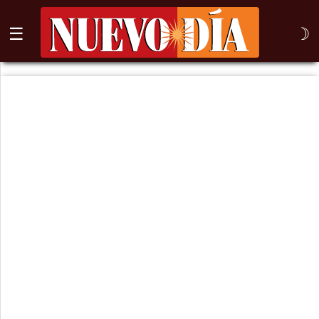
☰
☽
⌕
Inicio
Nogales
Columna
Sonora
México
Arizona
Internacional