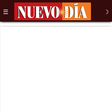
☰
☽
⌕
Inicio
Nogales
Columna
Sonora
México
Arizona
Internacional