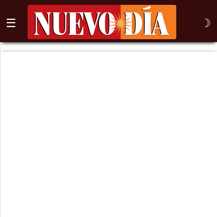
☰
☽
⌕
Inicio
Nogales
Columna
Sonora
México
Arizona
Internacional