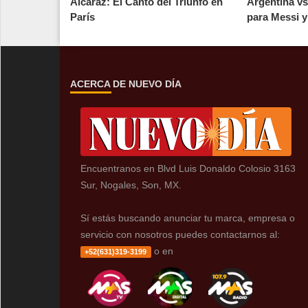
Alcaraz: El Canto del Triunfo en
Argentina vs
París
para Messi y 
ACERCA DE NUEVO DÍA
Encuentranos en Blvd Luis Donaldo Colosio 3163
Sur, Nogales, Son, MX.
Sí estás buscando anunciar tu marca, empresa o
servicio con nosotros puedes contactarnos al:
o en
+52(631)319-3199