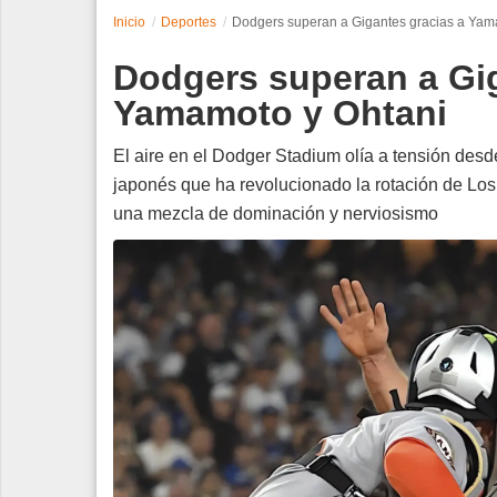
Inicio
Deportes
Dodgers superan a Gigantes gracias a Yam
Espectáculos
Dodgers superan a Gig
Tecnología
Yamamoto y Ohtani
Contacto
El aire en el Dodger Stadium olía a tensión des
japonés que ha revolucionado la rotación de Los
Edición Impresa
una mezcla de dominación y nerviosismo