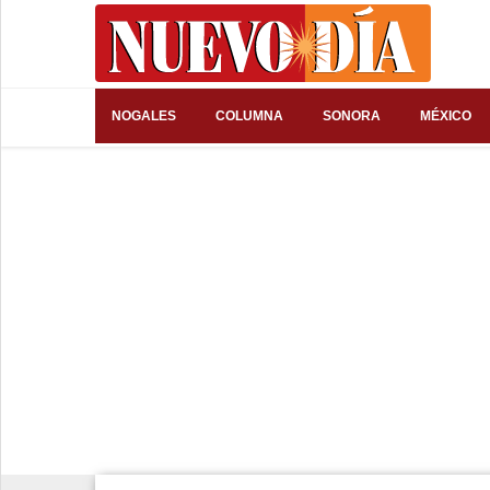
⌕
NOGALES
COLUMNA
SONORA
MÉXICO
Inicio
Nogales
Columna
Sonora
México
Arizona
Internacional
Deportes