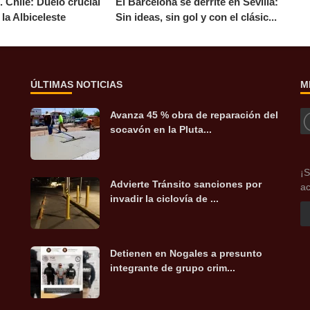
. Chile: Duelo crucial
El Barcelona se derrite en Sevilla:
la Albiceleste
Sin ideas, sin gol y con el clásic...
ÚLTIMAS NOTICIAS
M
Avanza 45 % obra de reparación del
socavón en la Pluta...
¡S
Advierte Tránsito sanciones por
ac
invadir la ciclovía de ...
Detienen en Nogales a presunto
integrante de grupo crim...