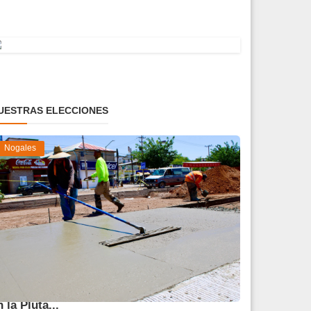
UESTRAS ELECCIONES
Nogales
vanza 45 % obra de reparación del socavón
n la Pluta...