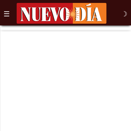
☰
☽
⌕
Inicio
Nogales
Columna
Sonora
México
Arizona
Internacional