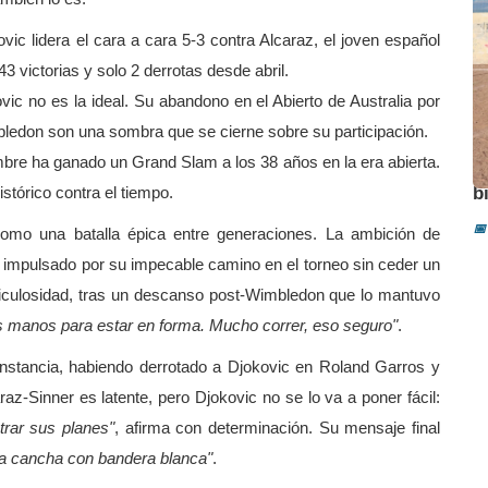
ic lidera el cara a cara 5-3 contra Alcaraz, el joven español
3 victorias y solo 2 derrotas desde abril.
vic no es la ideal. Su abandono en el Abierto de Australia por
bledon son una sombra que se cierne sobre su participación.
re ha ganado un Grand Slam a los 38 años en la era abierta.
A
istórico contra el tiempo.
b
📅
 como una batalla épica entre generaciones. La ambición de
, impulsado por su impecable camino en el torneo sin ceder un
eticulosidad, tras un descanso post-Wimbledon que lo mantuvo
is manos para estar en forma. Mucho correr, eso seguro"
.
 instancia, habiendo derrotado a Djokovic en Roland Garros y
az-Sinner es latente, pero Djokovic no se lo va a poner fácil:
trar sus planes"
, afirma con determinación. Su mensaje final
la cancha con bandera blanca"
.