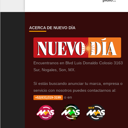
ACERCA DE NUEVO DÍA
Encuentranos en Blvd Luis Donaldo Colosio 3163
Sur, Nogales, Son, MX.
Sí estás buscando anunciar tu marca, empresa o
servicio con nosotros puedes contactarnos al:
o en
+52(631)319-3199