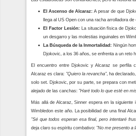
El Ascenso de Alcaraz:
A pesar de que Djokov
llega al US Open con una racha arrolladora de 4
El Factor Lesión:
La situación física de Djoko
un desgarro y las molestias inguinales en Wim
La Búsqueda de la Inmortalidad:
Ningún homb
Djokovic, a los 36 años, se enfrenta a un reto h
El encuentro entre Djokovic y Alcaraz se perfila
Alcaraz es clara:
"Quiero la revancha"
, ha declarado
solo set. Djokovic, por su parte, se prepara con m
alejado de las canchas:
"Haré todo lo que esté en m
Más allá de Alcaraz, Sinner espera en la siguiente
Wimbledon este año. La posibilidad de una final Alcar
"Sé que todos esperan esa final, pero intentaré frus
deja claro su espíritu combativo:
"No me presento a 