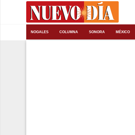
⌕
NOGALES
COLUMNA
SONORA
MÉXICO
Inicio
Nogales
Columna
Sonora
México
Arizona
Internacional
Deportes