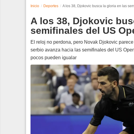
Inicio
Deportes
A los 38, Djokovic busca la gloria en las se
Espectáculos
A los 38, Djokovic busc
Tecnología
semifinales del US Op
Contacto
El reloj no perdona, pero Novak Djokovic parece 
serbio avanza hacia las semifinales del US Ope
Edición Impresa
pocos pueden igualar