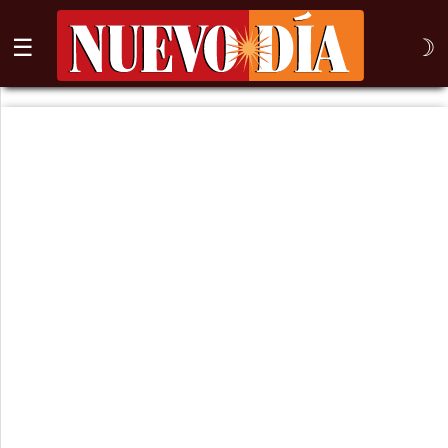
☰
☽
⌕
Inicio
Nogales
Columna
Sonora
México
Arizona
Internacional