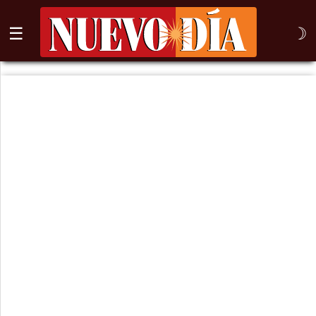
☰
☽
⌕
Inicio
Nogales
Columna
Sonora
México
Arizona
Internacional