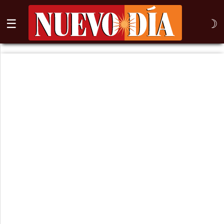
☰
☽
⌕
Inicio
Nogales
Columna
Sonora
México
Arizona
Internacional