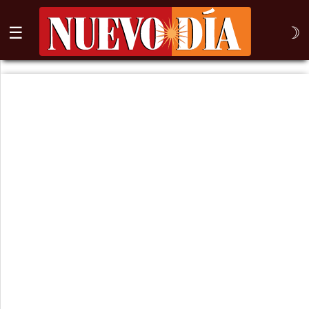
☰
☽
⌕
Inicio
Nogales
Columna
Sonora
México
Arizona
Internacional