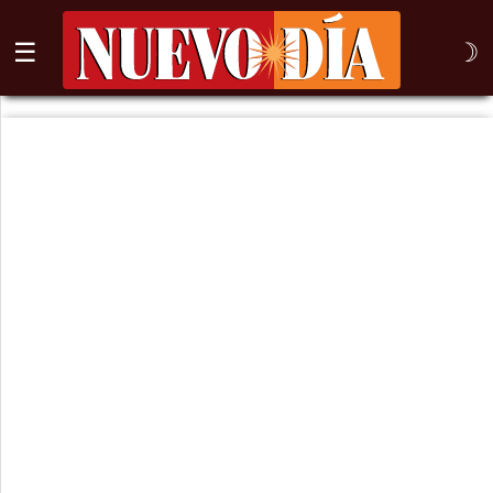
☰
☽
⌕
Inicio
Nogales
Columna
Sonora
México
Arizona
Internacional