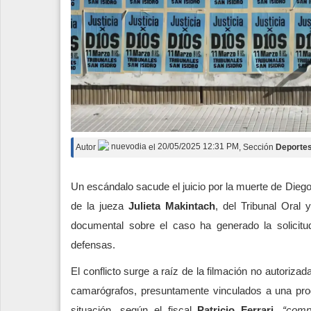
Autor
nuevodia
el
20/05/2025 12:31 PM
, Sección
Deporte
Un escándalo sacude el juicio por la muerte de Diego
de la jueza
Julieta Makintach
, del Tribunal Oral 
documental sobre el caso ha generado la solicitu
defensas.
El conflicto surge a raíz de la filmación no autoriza
camarógrafos, presuntamente vinculados a una prod
situación, según el fiscal
Patricio Ferrari
,
“comp