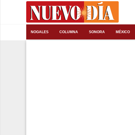
⌕
NOGALES
COLUMNA
SONORA
MÉXICO
Inicio
Nogales
Columna
Sonora
México
Arizona
Internacional
Deportes