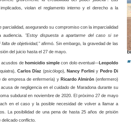
implicados, violan el reglamento interno y el derecho a la
 parcialidad, asegurando su compromiso con la imparcialidad
a audiencia.
"Estoy dispuesta a apartarme del caso si se
alta de objetividad,"
afirmó. Sin embargo, la gravedad de las
A
sión del juicio hasta el 27 de mayo.
b
📅
na acusdos de
homicidio simple
con dolo eventual—
Leopoldo
quiatra),
Carlos Díaz
(psicólogo),
Nancy Forlini
y
Pedro Di
e de empresa de enfermería) y
Ricardo Almirón
(enfermero)
s acusa de negligencia en el cuidado de Maradona durante su
ematoma subdural en noviembre de 2020. El próximo 27 de mayo
tach en el caso y la posible necesidad de volver a llamar a
dos. La posibilidad de una pena de hasta 25 años de prisión
delicado conflicto.