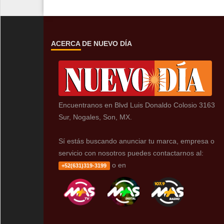
ACERCA DE NUEVO DÍA
Encuentranos en Blvd Luis Donaldo Colosio 3163
Sur, Nogales, Son, MX.
Sí estás buscando anunciar tu marca, empresa o
servicio con nosotros puedes contactarnos al:
o en
+52(631)319-3199