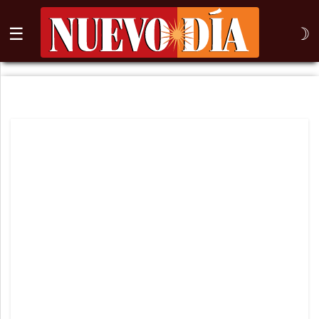
☰
☽
⌕
Inicio
Nogales
Columna
Sonora
México
Arizona
Internacional