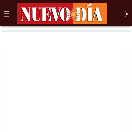
☰
☽
⌕
Inicio
Nogales
Columna
Sonora
México
Arizona
Internacional