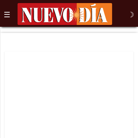
☰
☽
⌕
Inicio
Nogales
Columna
Sonora
México
Arizona
Internacional