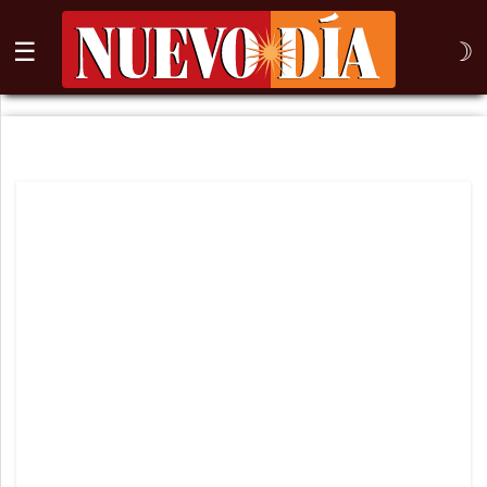
☰
☽
⌕
Inicio
Nogales
Columna
Sonora
México
Arizona
Internacional