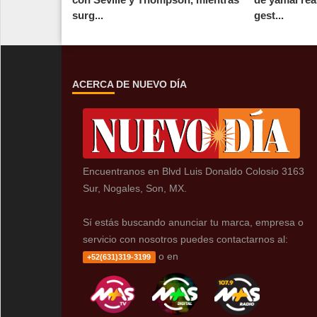
surg...
gest...
ACERCA DE NUEVO DÍA
Encuentranos en Blvd Luis Donaldo Colosio 3163
Sur, Nogales, Son, MX.
Sí estás buscando anunciar tu marca, empresa o
servicio con nosotros puedes contactarnos al:
o en
+52(631)319-3199