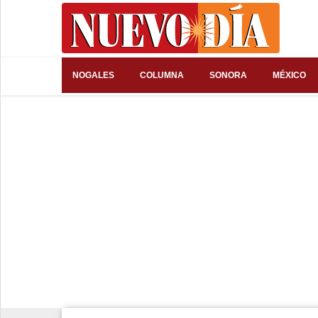
⌕
NOGALES
COLUMNA
SONORA
MÉXICO
Inicio
Nogales
Columna
Sonora
México
Arizona
Internacional
Deportes