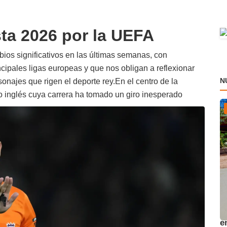
ta 2026 por la UEFA
bios significativos en las últimas semanas, con
cipales ligas europeas y que nos obligan a reflexionar
N
onajes que rigen el deporte rey.En el centro de la
o inglés cuya carrera ha tomado un giro inesperado
A
e