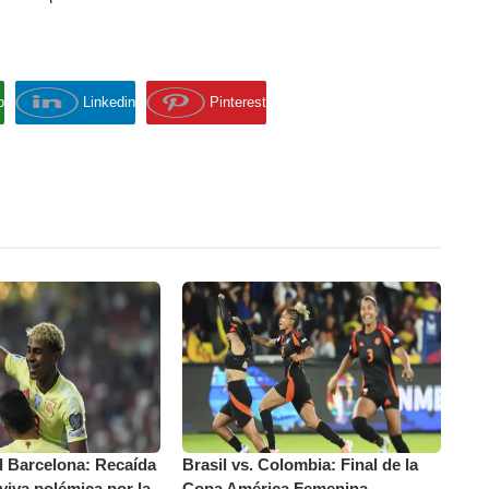
p
Linkedin
Pinterest
l Barcelona: Recaída
Brasil vs. Colombia: Final de la
viva polémica por la
Copa América Femenina