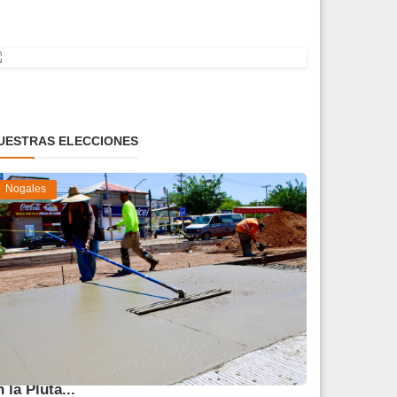
UESTRAS ELECCIONES
Nogales
vanza 45 % obra de reparación del socavón
n la Pluta...