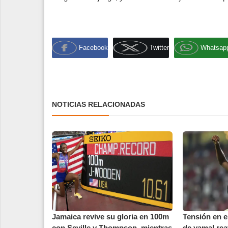
Facebook
Twitter
Whatsap
NOTICIAS RELACIONADAS
Jamaica revive su gloria en 100m
Tensión en e
con Seville y Thompson, mientras
de yamal rea