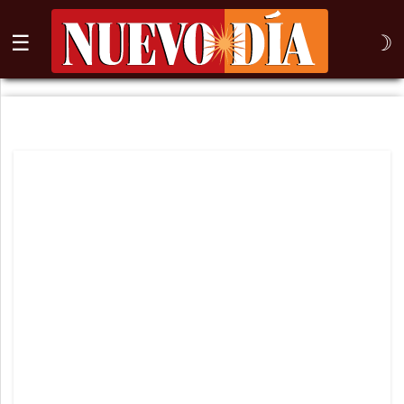
☰
☽
⌕
Inicio
Nogales
Columna
Sonora
México
Arizona
Internacional