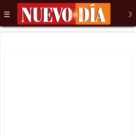
☰
☽
⌕
Inicio
Nogales
Columna
Sonora
México
Arizona
Internacional