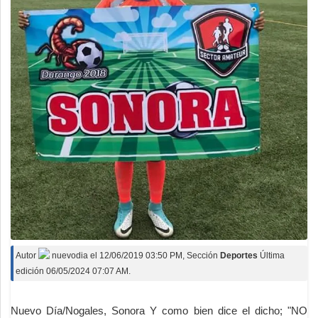
Autor
nuevodia
el
12/06/2019 03:50 PM
, Sección
Deportes
Última
edición 06/05/2024 07:07 AM.
Nuevo Día/Nogales, Sonora Y como bien dice el dicho; "NO