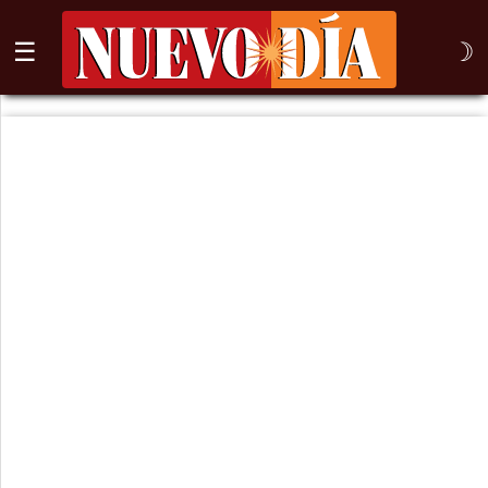
☰
☽
⌕
Inicio
Nogales
Columna
Sonora
México
Arizona
Internacional