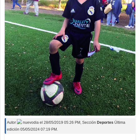
Autor
nuevodia
el
28/05/2019 05:26 PM
, Sección
Deportes
Última
edición 05/05/2024 07:19 PM.