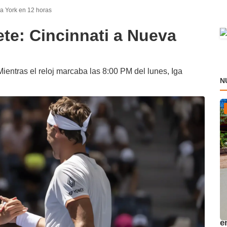
va York en 12 horas
ete: Cincinnati a Nueva
Mientras el reloj marcaba las 8:00 PM del lunes, Iga
N
A
e