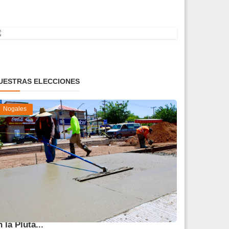
UESTRAS ELECCIONES
Nogales
vanza 45 % obra de reparación del socavón
n la Pluta...