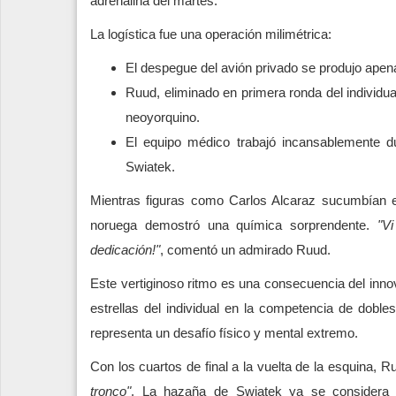
adrenalina del martes.
La logística fue una operación milimétrica:
El despegue del avión privado se produjo apen
Ruud, eliminado en primera ronda del individual
neoyorquino.
El equipo médico trabajó incansablemente d
Swiatek.
Mientras figuras como Carlos Alcaraz sucumbían e
noruega demostró una química sorprendente.
"V
dedicación!"
, comentó un admirado Ruud.
Este vertiginoso ritmo es una consecuencia del inno
estrellas del individual en la competencia de dob
representa un desafío físico y mental extremo.
Con los cuartos de final a la vuelta de la esquin
tronco"
. La hazaña de Swiatek ya se considera un