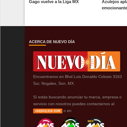
Gago vuelve a la Liga MX
Azulejos apl
emocionante 
ACERCA DE NUEVO DÍA
Encuentranos en Blvd Luis Donaldo Colosio 3163
Sur, Nogales, Son, MX.
Sí estás buscando anunciar tu marca, empresa o
servicio con nosotros puedes contactarnos al:
o en
+52(631)319-3199