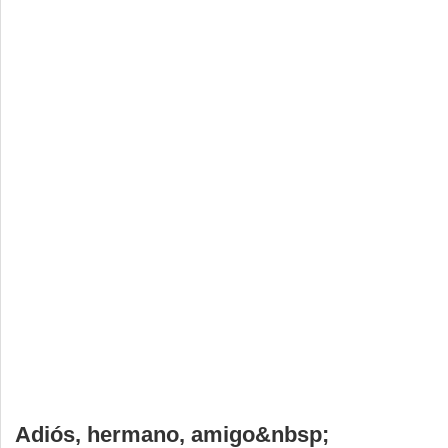
Deportes
Espectáculos
Tecnología
Contacto
Edición Impresa
Adiós, hermano, amigo&nbsp;