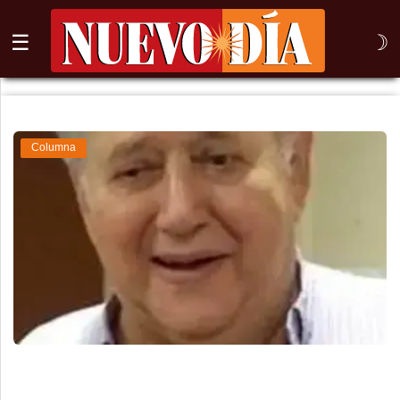
☰
☽
⌕
Inicio
Columna
Nogales
Columna
Sonora
México
Arizona
Internacional