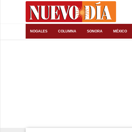
⌕
NOGALES
COLUMNA
SONORA
MÉXICO
Inicio
Nogales
Columna
Sonora
México
Arizona
Internacional
Deportes