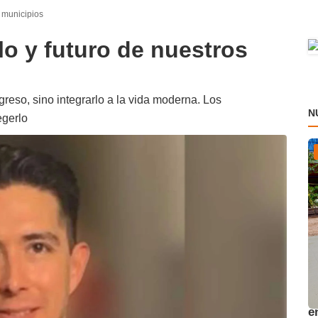
s municipios
lo y futuro de nuestros
greso, sino integrarlo a la vida moderna. Los
N
egerlo
A
e