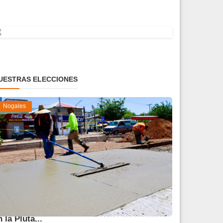
UESTRAS ELECCIONES
Nogales
vanza 45 % obra de reparación del socavón
n la Pluta...