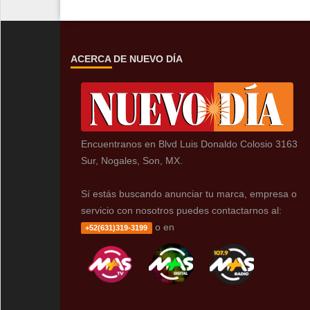
ACERCA DE NUEVO DÍA
Encuentranos en Blvd Luis Donaldo Colosio 3163
Sur, Nogales, Son, MX.
Sí estás buscando anunciar tu marca, empresa o
servicio con nosotros puedes contactarnos al:
o en
+52(631)319-3199