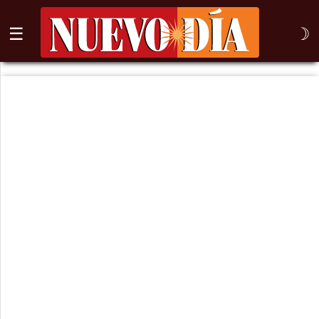
☰
☽
⌕
Inicio
Nogales
Columna
Sonora
México
Arizona
Internacional