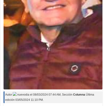
Autor
nuevodia
el
08/03/2024 07:44 AM
, Sección
Columna
Última
edición 03/05/2024 11:10 PM.