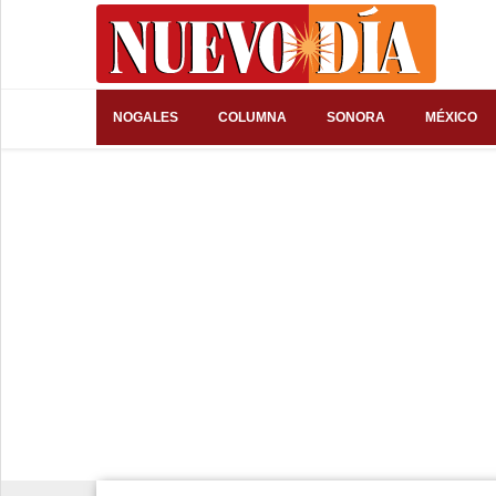
⌕
NOGALES
COLUMNA
SONORA
MÉXICO
Inicio
Nogales
Columna
Sonora
México
Arizona
Internacional
Deportes