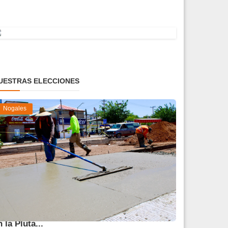
UESTRAS ELECCIONES
Nogales
vanza 45 % obra de reparación del socavón
n la Pluta...