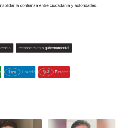
 consolidar la confianza entre ciudadanía y autoridades.
arencia
reconocimiento gubernamental
p
Linkedin
Pinterest