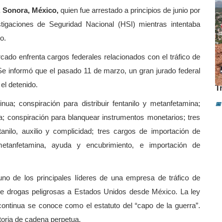
 Sonora, México,
quien fue arrestado a principios de junio por
tigaciones de Seguridad Nacional (HSI) mientras intentaba
o.
ado enfrenta cargos federales relacionados con el tráfico de
Se informó que el pasado 11 de marzo, un gran jurado federal
J
el detenido.
T
ua; conspiración para distribuir fentanilo y metanfetamina;
📅
a; conspiración para blanquear instrumentos monetarios; tres
tanilo, auxilio y complicidad; tres cargos de importación de
 metanfetamina, ayuda y encubrimiento, e importación de
o de los principales líderes de una empresa de tráfico de
 de drogas peligrosas a Estados Unidos desde México. La ley
ontinua se conoce como el estatuto del “capo de la guerra”.
toria de cadena perpetua.