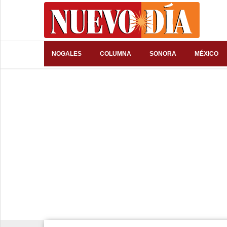
⌕
NOGALES
COLUMNA
SONORA
MÉXICO
Inicio
Nogales
Columna
Sonora
México
Arizona
Internacional
Deportes