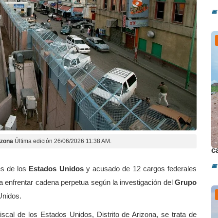
📅
A
izona
Última edición 26/06/2026 11:38 AM.
c
📅
es de los
Estados Unidos
y acusado de 12 cargos federales
ga enfrentar cadena perpetua según la investigación del
Grupo
Unidos.
cal de los Estados Unidos, Distrito de Arizona, se trata de