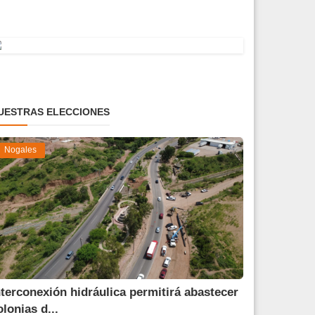
UESTRAS ELECCIONES
Nogales
nterconexión hidráulica permitirá abastecer
olonias d...