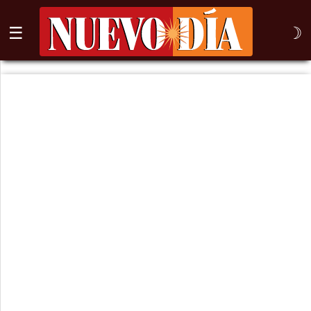
☰
☽
⌕
Inicio
Nogales
Columna
Sonora
México
Arizona
Internacional