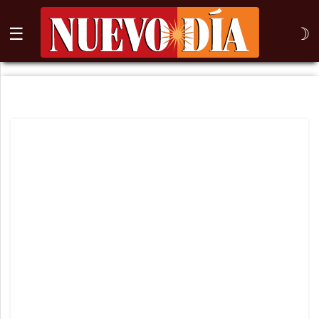
☰
☽
⌕
Inicio
Nogales
Columna
Sonora
México
Arizona
Internacional