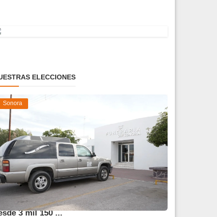
UESTRAS ELECCIONES
Sonora
frece DIF Sonora servicios funerarios
esde 3 mil 150 ...