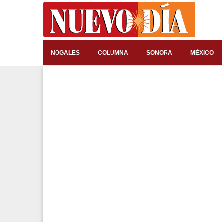
⌕
NOGALES
COLUMNA
SONORA
MÉXICO
Inicio
Nogales
Columna
Sonora
México
Arizona
Internacional
Deportes