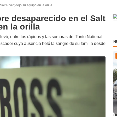
alt River; dejó su equipo en la orilla
re desaparecido en el Salt
n la orilla
 llevó; entre los rápidos y las sombras del Tonto National
N
escador cuya ausencia heló la sangre de su familia desde
O
d