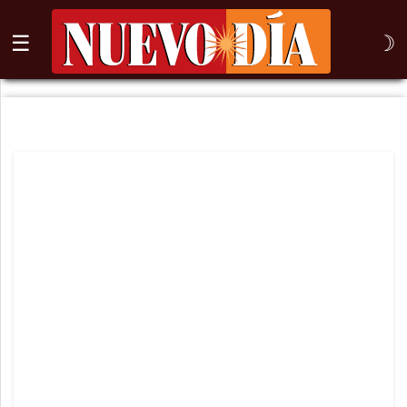
☰
☽
⌕
Inicio
Nogales
Columna
Sonora
México
Arizona
Internacional