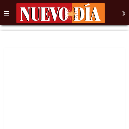
☰
☽
⌕
Inicio
Nogales
Columna
Sonora
México
Arizona
Internacional