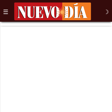
☰
☽
⌕
Inicio
Nogales
Columna
Sonora
México
Arizona
Internacional