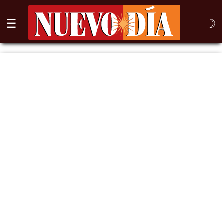
☰
☽
⌕
Inicio
Nogales
Columna
Sonora
México
Arizona
Internacional