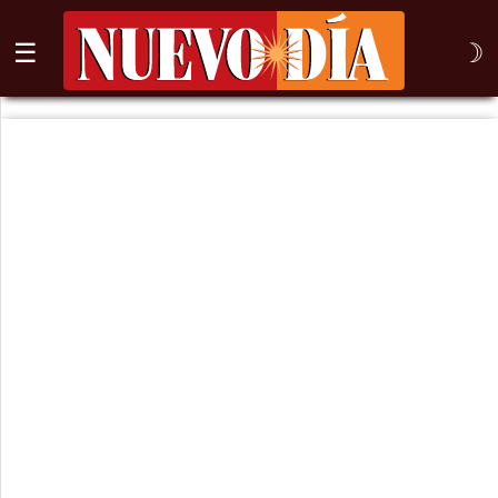
☰
☽
⌕
Inicio
Nogales
Columna
Sonora
México
Arizona
Internacional