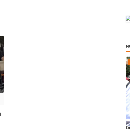
N
m
A
b