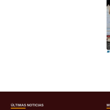
I
i
📅
ÚLTIMAS NOTICIAS
M