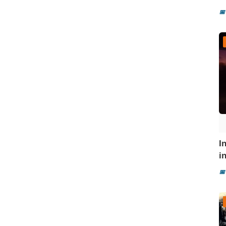
📅
I
i
📅