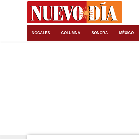
⌕
NOGALES
COLUMNA
SONORA
MÉXICO
Inicio
Nogales
Columna
Sonora
México
Arizona
Internacional
Deportes