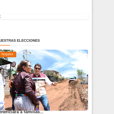
UESTRAS ELECCIONES
Nogales
vanza obra de pavimentación que
eneficiará a familias...