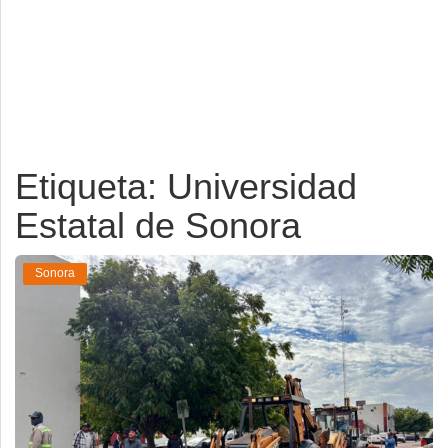
Deportes
Espectáculos
Tecnología
Contacto
Etiqueta: Universidad
Edición Impresa
Estatal de Sonora
Sonora