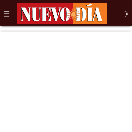
☰
☽
⌕
Inicio
Nogales
Columna
Sonora
México
Arizona
Internacional