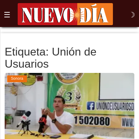
☰
☽
⌕
Inicio
Etiqueta: Unión de
Usuarios
Nogales
Columna
Sonora
Sonora
México
Arizona
Internacional