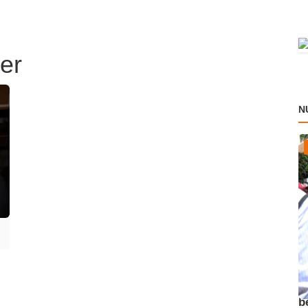
er
N
A
b