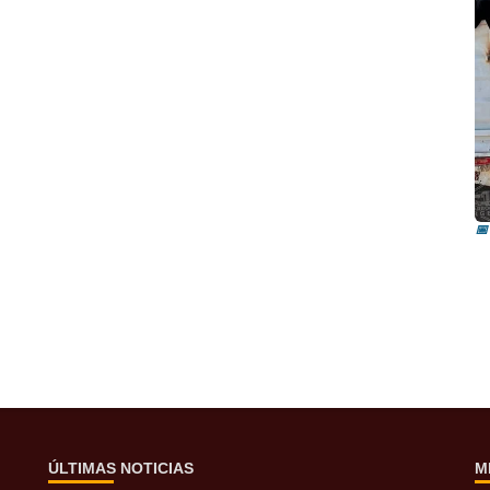
I
i
📅
ÚLTIMAS NOTICIAS
M