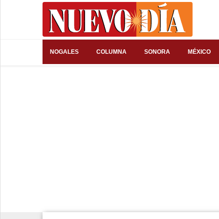
⌕
NOGALES
COLUMNA
SONORA
MÉXICO
Inicio
Nogales
Columna
Sonora
México
Arizona
Internacional
Deportes