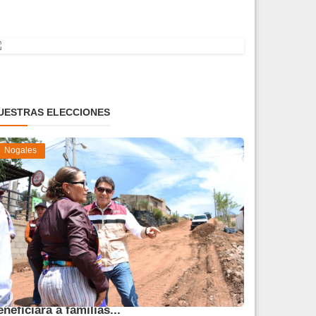
UESTRAS ELECCIONES
Nogales
vanza obra de pavimentación que
eneficiará a familias...