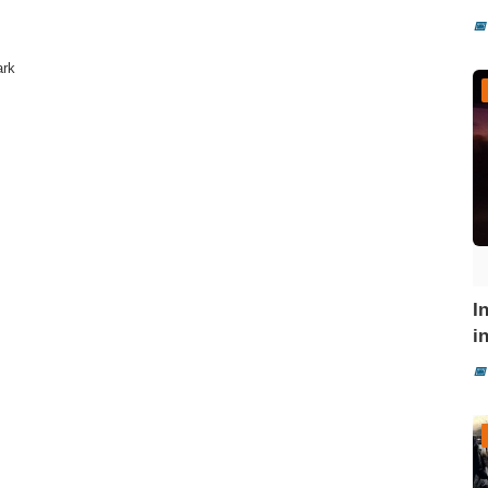
📅
ark
I
i
📅