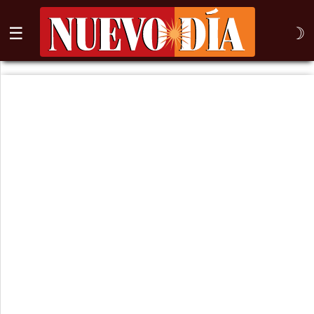
☰
☽
⌕
Inicio
Nogales
Columna
Sonora
México
Arizona
Internacional