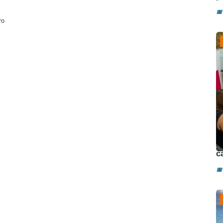
📅
ro
D
c
📅