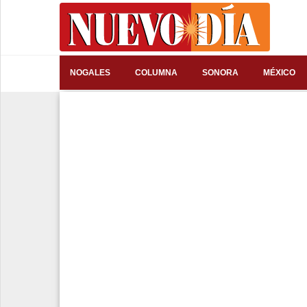
⌕
NOGALES
COLUMNA
SONORA
MÉXICO
Inicio
Nogales
Columna
Sonora
México
Arizona
Internacional
Deportes