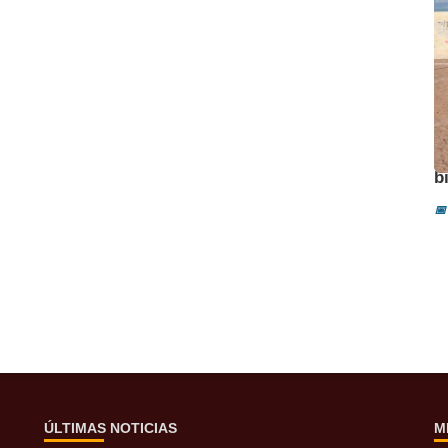
A
b
📅
ÚLTIMAS NOTICIAS
M