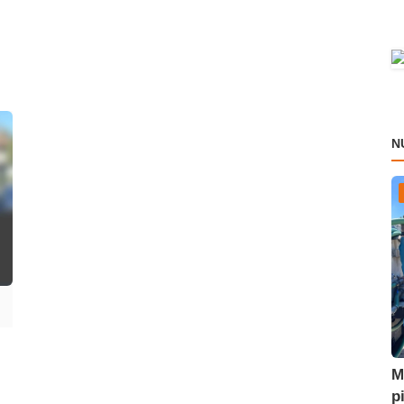
N
M
p