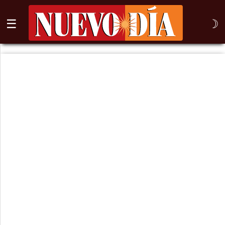
☰
☽
⌕
Inicio
Nogales
Columna
Sonora
México
Arizona
Internacional