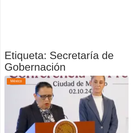
Deportes
Espectáculos
Tecnología
Contacto
Etiqueta: Secretaría de
Edición Impresa
Gobernación
México