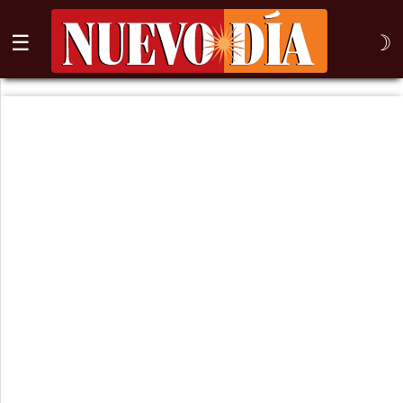
☰
☽
⌕
Inicio
Nogales
Columna
Sonora
México
Arizona
Internacional