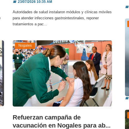
📅
23/07/2026 10:35 AM
📅
Autoridades de salud instalaron módulos y clínicas móviles
e
para atender infecciones gastrointestinales, reponer
tratamientos a pac...
Nogales
P
a
📅
Refuerzan campaña de
vacunación en Nogales para ab...