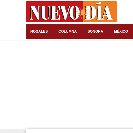
⌕
NOGALES
COLUMNA
SONORA
MÉXICO
Inicio
Nogales
Columna
Sonora
México
Arizona
Internacional
Deportes