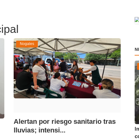
ipal
Nogales
N
Alertan por riesgo sanitario tras
I
lluvias; intensi...
co