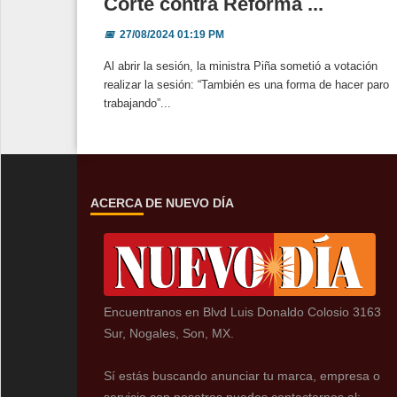
Corte contra Reforma ...
📅
27/08/2024 01:19 PM
Al abrir la sesión, la ministra Piña sometió a votación
realizar la sesión: “También es una forma de hacer paro
trabajando”...
ACERCA DE NUEVO DÍA
Encuentranos en Blvd Luis Donaldo Colosio 3163
Sur, Nogales, Son, MX.
Sí estás buscando anunciar tu marca, empresa o
servicio con nosotros puedes contactarnos al: