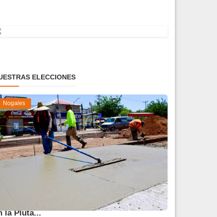
UESTRAS ELECCIONES
Nogales
vanza 45 % obra de reparación del socavón
n la Pluta...