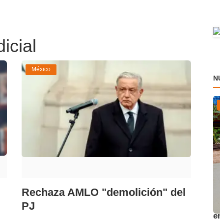
icial
México
N
Rechaza AMLO "demolición" del
A
PJ
e