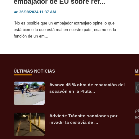
embajador de EU sobre ref...
📅
26/08/2024 11:37 AM
“No es posible que un embajador extranjero opine lo que
está bien o lo que está mal en nuestro país, esa no es la
función de un em...
ÚLTIMAS NOTICIAS
M
Avanza 45 % obra de reparación del
socavón en la Pluta...
¡S
Advierte Tránsito sanciones por
ac
invadir la ciclovía de ...