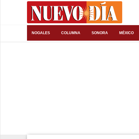
⌕
NOGALES
COLUMNA
SONORA
MÉXICO
Inicio
Nogales
Columna
Sonora
México
Arizona
Internacional
Deportes