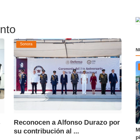
ento
Sonora
N
s
Reconocen a Alfonso Durazo por
M
su contribución al ...
p