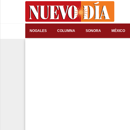
⌕
NOGALES
COLUMNA
SONORA
MÉXICO
Inicio
Nogales
Columna
Sonora
México
Arizona
Internacional
Deportes