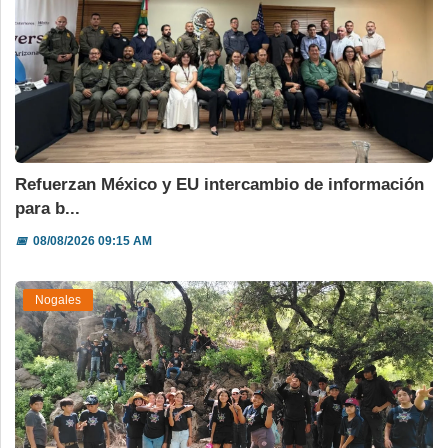
Refuerzan México y EU intercambio de información
para b...
📅
08/08/2026 09:15 AM
Nogales