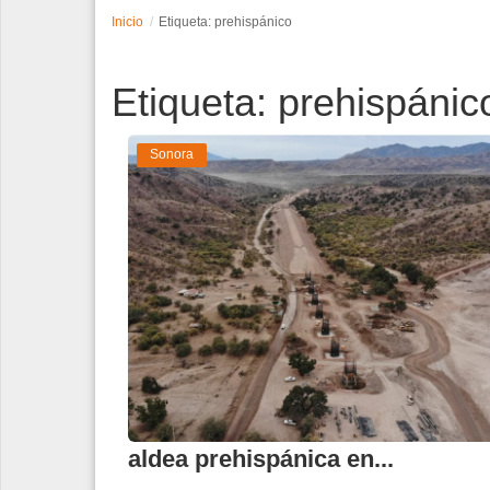
Inicio
Etiqueta: prehispánico
Espectáculos
Etiqueta: prehispánic
Tecnología
Contacto
Sonora
Edición Impresa
Hallazgo arqueológico revela
aldea prehispánica en...