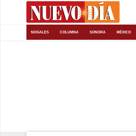
⌕
NOGALES
COLUMNA
SONORA
MÉXICO
Inicio
Nogales
Columna
Sonora
México
Arizona
Internacional
Deportes