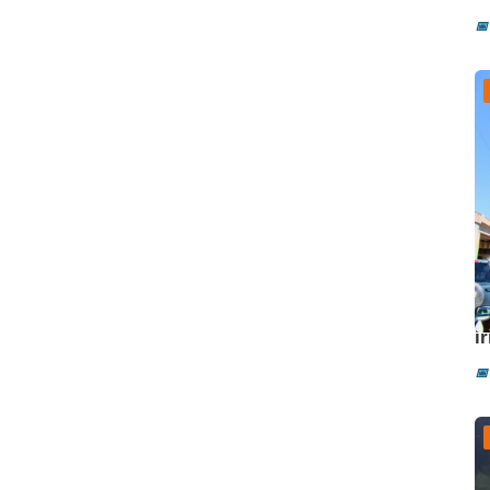
📅
A
i
📅