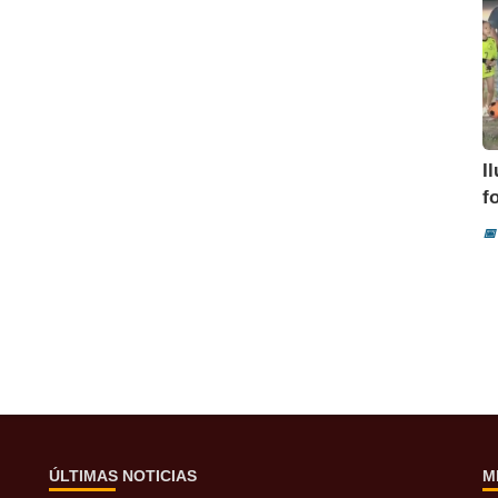
I
f
📅
ÚLTIMAS NOTICIAS
M