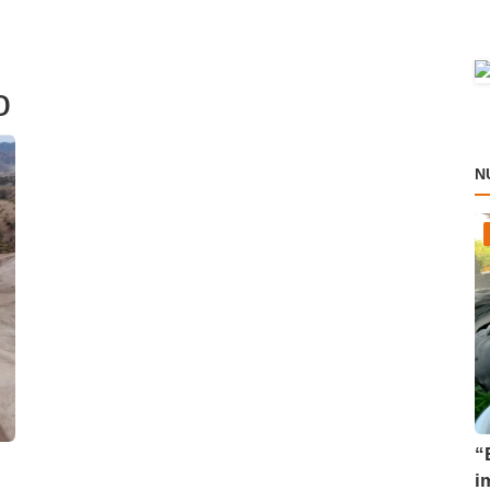
o
N
“
i